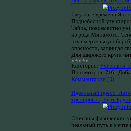
Честь самурая. Путь ме
Смутные времена Япони
Поднебесной узурпиров
Тайра, повсеместно уни
из рода Минамото. Сен
эту смертельную борьбу
опасности, защищая св
Для широкого круга чит
Категория:
Учебная и т
Просмотров:
716
|
Доба
Комментарии (0)
Идеальный пресс. Инте
тренировок, Курт Брун
Описаны физические у
реальный путь к мечте