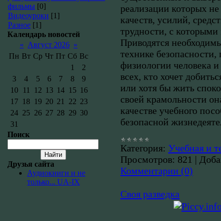
фильмы
[0]
реализации которых не
Видеоуроки
[1]
качеств, усилий, средс
Разное
[1]
трудности, с которыми
Календарь новостей
Приводятся необходимы
«
Август 2026
»
технике безопасности, 
Пн
Вт
Ср
Чт
Пт
Сб
Вс
физиологии человека и 
1
2
всех, кто хочет добить
3
4
5
6
7
8
9
или хотя бы жить споко
10
11
12
13
14
15
16
своей крамольности о
17
18
19
20
21
22
23
качестве учебного пос
24
25
26
27
28
29
30
безопасной жизнедеяте
31
Поиск
Категория:
Учебная и т
Просмотров:
821
|
Доба
Друзья сайта
Комментарии (0)
Аудиокниги и не
только... UA-IX
Своя разведка