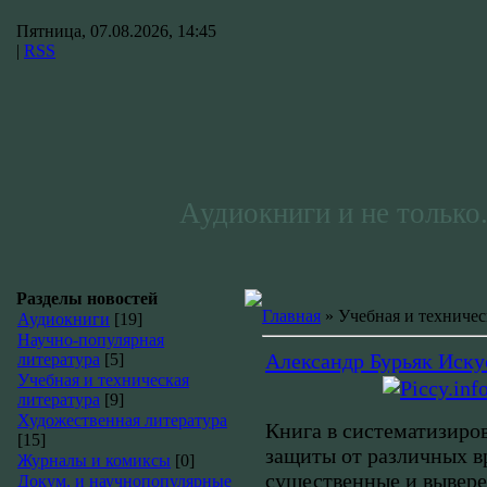
Пятница, 07.08.2026, 14:45
|
RSS
Аудиокниги и не только.
Разделы новостей
Главная
»
Учебная и техничес
Аудиокниги
[19]
Научно-популярная
Александр Бурьяк Иску
литература
[5]
Учебная и техническая
литература
[9]
Художественная литература
Книга в систематизиро
[15]
защиты от различных в
Журналы и комиксы
[0]
существенные и вывере
Докум. и научнопопулярные