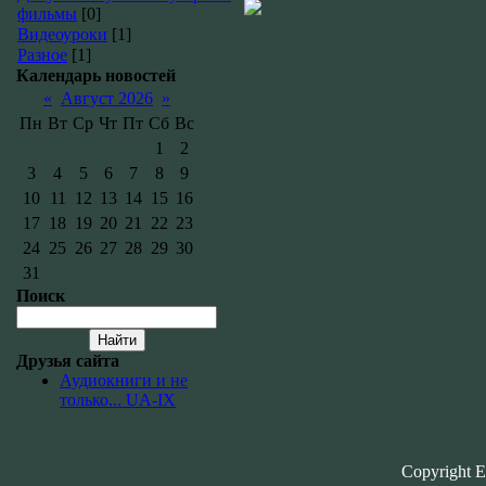
фильмы
[0]
Видеоуроки
[1]
Разное
[1]
Календарь новостей
«
Август 2026
»
Пн
Вт
Ср
Чт
Пт
Сб
Вс
1
2
3
4
5
6
7
8
9
10
11
12
13
14
15
16
17
18
19
20
21
22
23
24
25
26
27
28
29
30
31
Поиск
Друзья сайта
Аудиокниги и не
только... UA-IX
Copyright E