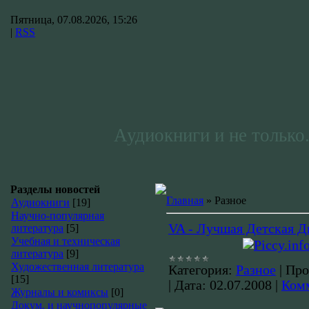
Пятница, 07.08.2026, 15:26
|
RSS
Аудиокниги и не только.
Разделы новостей
Главная
»
Разное
Аудиокниги
[19]
Научно-популярная
VA - Лучшая Детская Д
литература
[5]
Учебная и техническая
литература
[9]
Художественная литература
Категория:
Разное
|
Про
[15]
|
Дата:
02.07.2008
|
Комм
Журналы и комиксы
[0]
Докум. и научнопопулярные